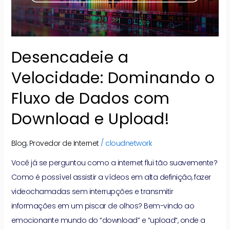
Dados
com
Download
e
Desencadeie a
Upload!
Velocidade: Dominando o
Fluxo de Dados com
Download e Upload!
,
/
Blog
Provedor de Internet
cloudnetwork
Você já se perguntou como a internet flui tão suavemente?
Como é possível assistir a vídeos em alta definição, fazer
videochamadas sem interrupções e transmitir
informações em um piscar de olhos? Bem-vindo ao
emocionante mundo do “download” e “upload“, onde a