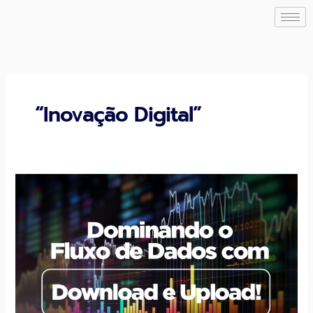
Ir
para
o
conteúdo
“Inovação Digital”
Desencadeie
a
Velocidade:
Dominando
o
Fluxo
de