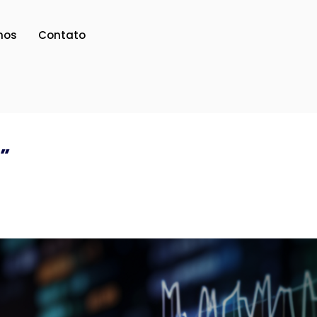
mos
Contato
”