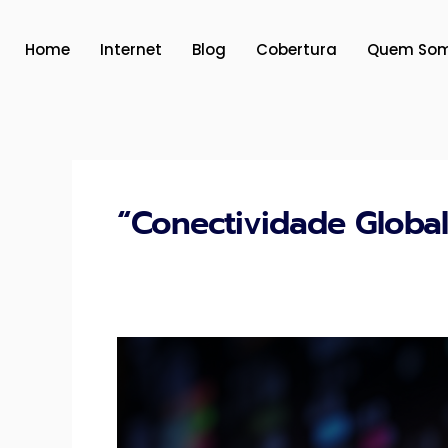
Ir
para
Home
Internet
Blog
Cobertura
Quem So
o
conteúdo
“Conectividade Global
Desencadeie
a
Velocidade:
Dominando