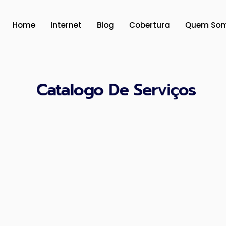
Ir
para
Home
Internet
Blog
Cobertura
Quem So
o
conteúdo
Catalogo De Serviços